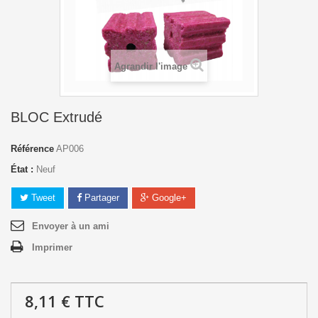
Agrandir l'image
BLOC Extrudé
Référence
AP006
État :
Neuf
Tweet
Partager
Google+
Envoyer à un ami
Imprimer
8,11 €
TTC